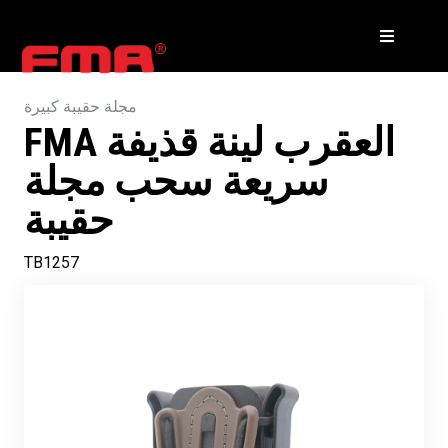
مجلة حقيبة كبيرة
FMA العقرب لينة قذيفة
سريعة سحب مجلة
حقيبة
TB1257