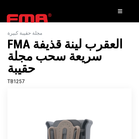
مجلة حقيبة كبيرة
FMA العقرب لينة قذيفة
سريعة سحب مجلة
حقيبة
TB1257