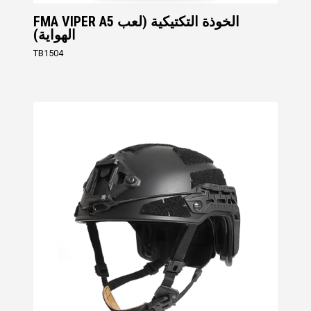
FMA VIPER A5 الخوذة التكتيكية (لعب
الهواية)
TB1504