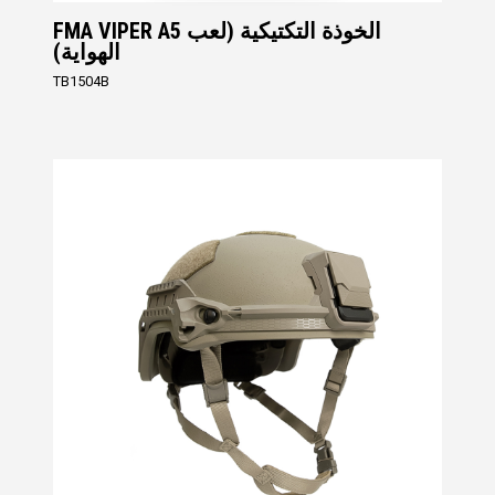
FMA VIPER A5 الخوذة التكتيكية (لعب
الهواية)
TB1504B