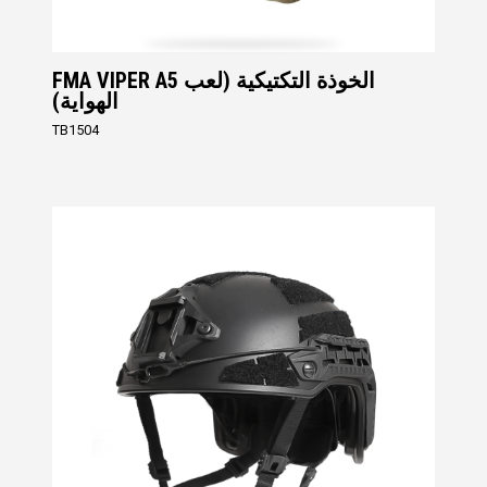
FMA VIPER A5 الخوذة التكتيكية (لعب
الهواية)
TB1504