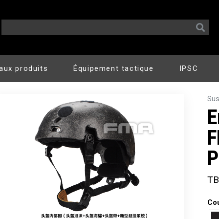
aux produits
Équipement tactique
IPSC
Sus
E
F
P
TB
Co