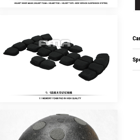
Ca
Sp