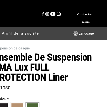
Contactez
- nous
Profil de la société
Language
pension de casque
nsemble De Suspension
MA Lux FULL
ROTECTION Liner
1050
uleur: