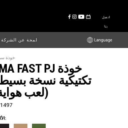
اتصل
بنا
Language
لمحة عن الشركة
خوذة سر
FMA FAST PJ خوذ
تكتيكية نسخة بسيط
(لعب هواية
1497
الألوان: