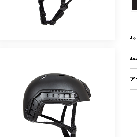
ة
فة
ア