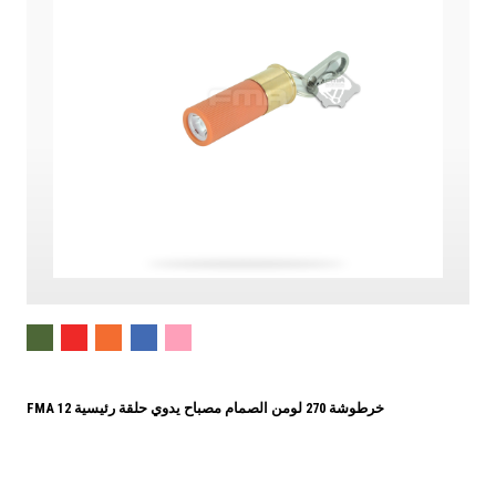
FMA 12 خرطوشة 270 لومن الصمام مصباح يدوي حلقة رئيسية