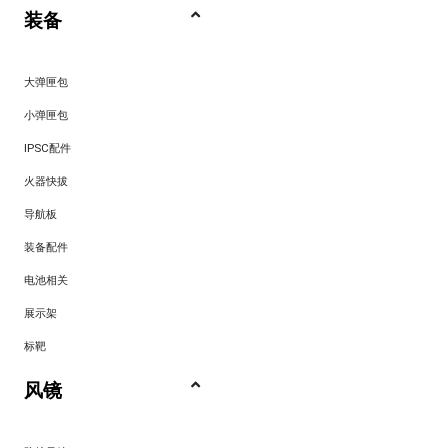
装备
大弹匣包
小弹匣包
IPSC配件
火器快拔
导航板
装备配件
电池相关
展示架
标靶
风镜