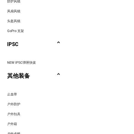
防护风镜
风扇风镜
头盔风镜
GoPro 支架
IPSC
NEW IPSC弹匣快拔
其他装备
止血带
户外防护
户外扣具
户外箱
户外桌椅