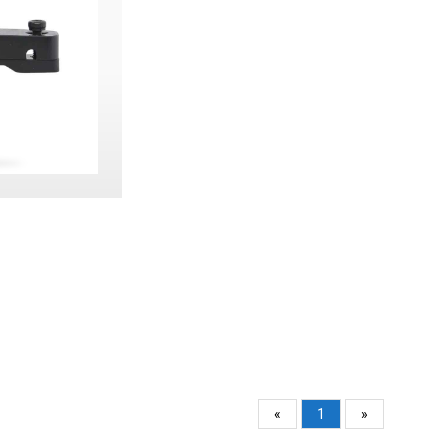
«
1
»