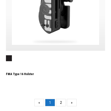
FMA Type 16 Holster
«
1
2
»