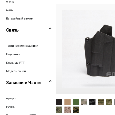
огонь
маяк
Батарейный зажим
Связь
Тактические наушники
Наушники
Клавиша PTT
Модель рации
Запасные Части
прицел
Ручка.