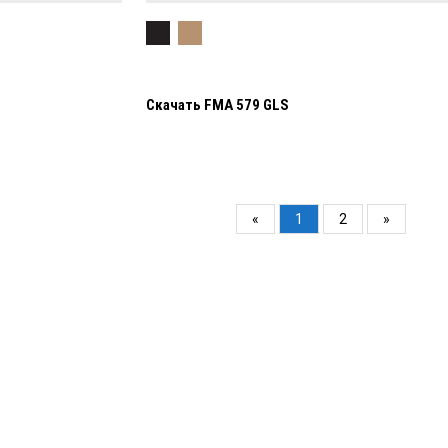
Скачать FMA 579 GLS
«
1
2
»