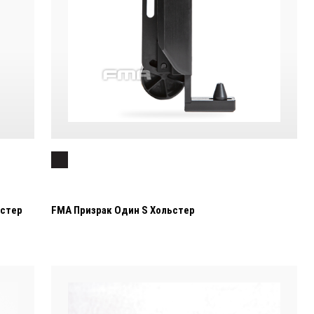
лстер
FMA Призрак Один S Хольстер