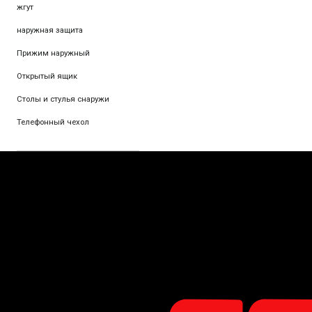
жгут
наружная защита
Прижим наружный
Открытый ящик
Столы и стулья снаружи
Телефонный чехол