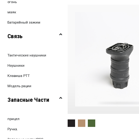
огонь
маяк
Батарейный зажим
Связь
Тактические наушники
Наушники
Клавиша PTT
Модель рации
Запасные Части
прицел
Ручка.