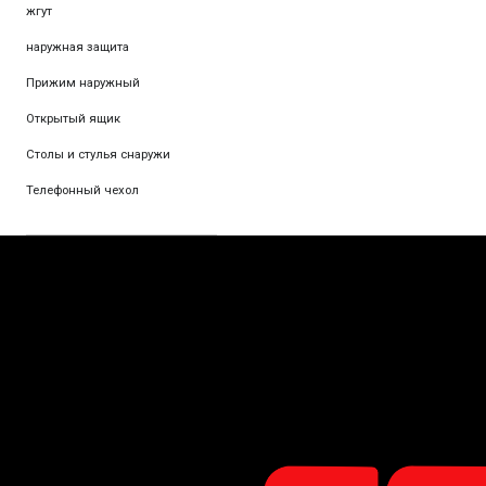
жгут
наружная защита
Прижим наружный
Открытый ящик
Столы и стулья снаружи
Телефонный чехол