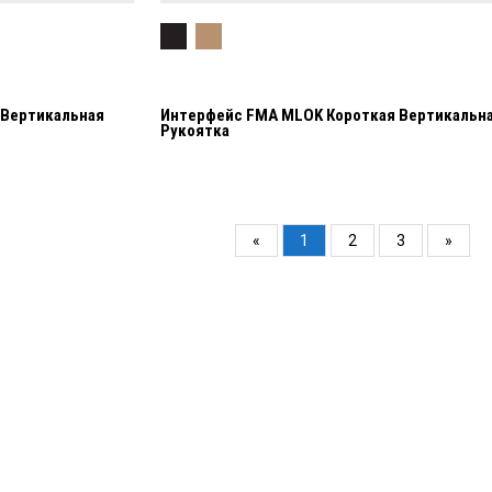
 Вертикальная
Интерфейс FMA MLOK Короткая Вертикальн
Рукоятка
«
1
2
3
»