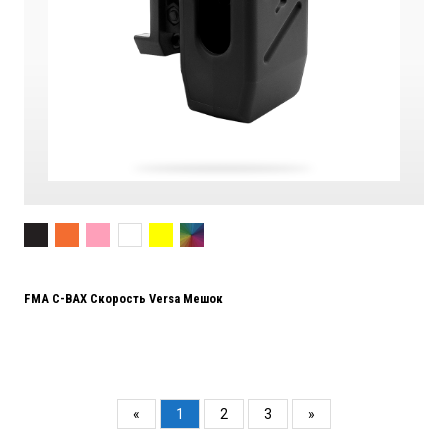
FMA C-BAX Скорость Versa Мешок
«
1
2
3
»