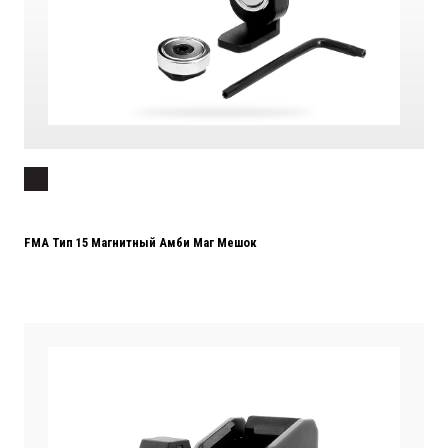
FMA Тип 15 Магнитный Амби Маг Мешок