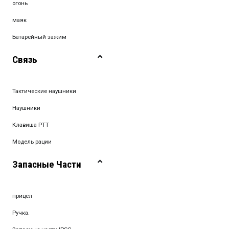
огонь
маяк
Батарейный зажим
Связь
Тактические наушники
Наушники
Клавиша PTT
Модель рации
Запасные Части
прицел
Ручка.