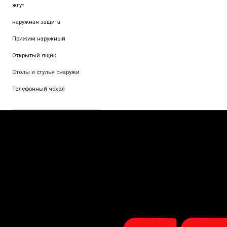
жгут
наружная защита
Прижим наружный
Открытый ящик
Столы и стулья снаружи
Телефонный чехол