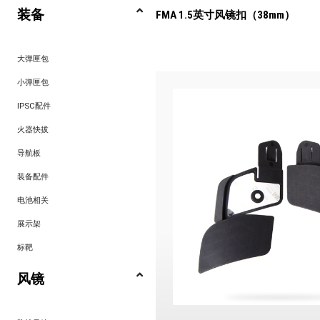
装备
FMA 1.5英寸风镜扣（38mm）
大弹匣包
小弹匣包
IPSC配件
火器快拔
导航板
装备配件
电池相关
展示架
标靶
风镜