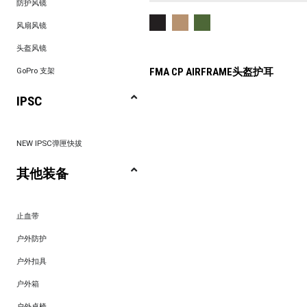
防护风镜
风扇风镜
头盔风镜
FMA CP AIRFRAME头盔护耳
GoPro 支架
IPSC
NEW IPSC弹匣快拔
其他装备
止血带
户外防护
户外扣具
户外箱
户外桌椅