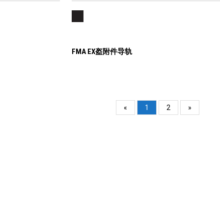
FMA EX盔附件导轨
«
1
2
»