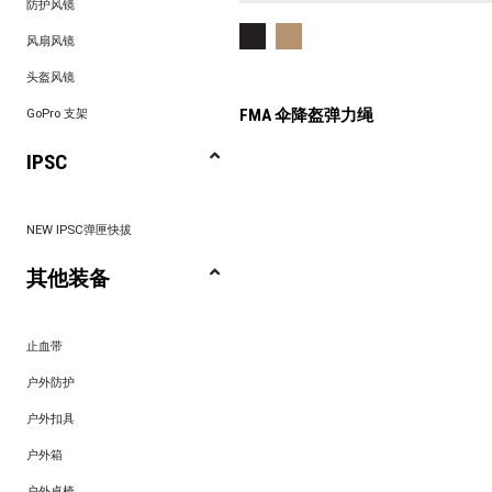
防护风镜
风扇风镜
头盔风镜
FMA 伞降盔弹力绳
GoPro 支架
IPSC
NEW IPSC弹匣快拔
其他装备
止血带
户外防护
户外扣具
户外箱
户外桌椅