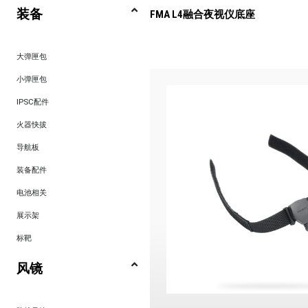
装备
FMA L4融合夜视仪底座
大弹匣包
小弹匣包
IPSC配件
火器快拔
导航板
装备配件
电池相关
展示架
标靶
风镜