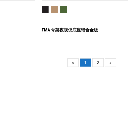
FMA 骨架夜视仪底座铝合金版
«
1
2
»