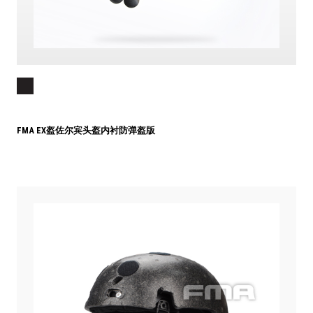
FMA EX盔佐尔宾头盔内衬防弹盔版