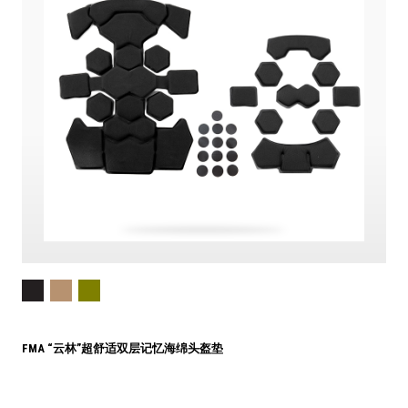
FMA “云林”超舒适双层记忆海绵头盔垫