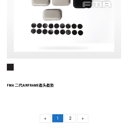
FMA 二代AIRFRAME盔头盔垫
«
1
2
»