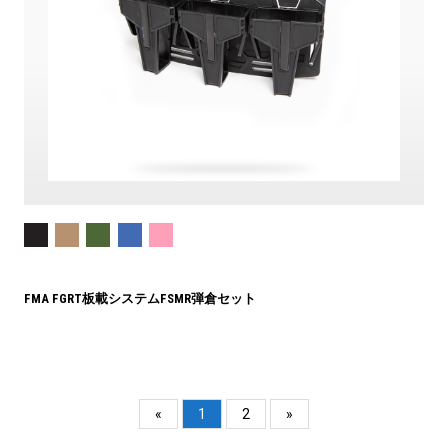
FMA FGRT板載システムFSMR弾倉セット
«
1
2
»