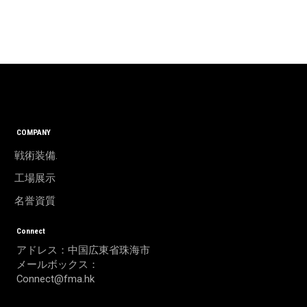
COMPANY
戦術装備.
工場展示
名誉資質
Connect
アドレス：中国広東省珠海市
メールボックス：
Connect@fma.hk