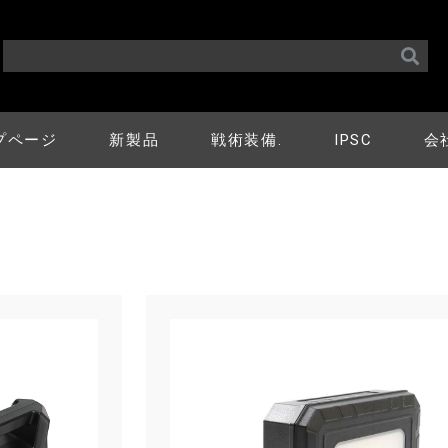
プページ
新製品
戦術装備.
IPSC
会