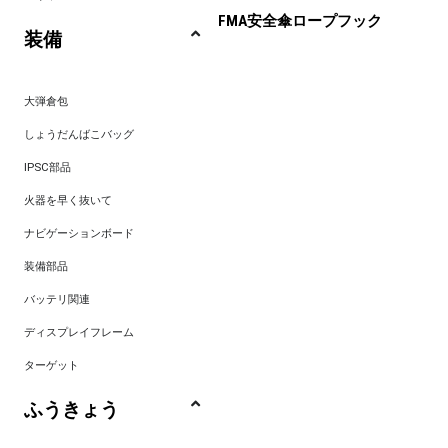
FMA安全傘ロープフック
装備
大弾倉包
しょうだんばこバッグ
IPSC部品
火器を早く抜いて
ナビゲーションボード
装備部品
バッテリ関連
ディスプレイフレーム
ターゲット
ふうきょう