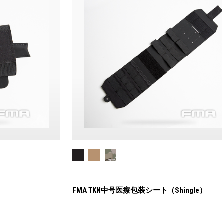
FMA TKN中号医療包装シート（Shingle）