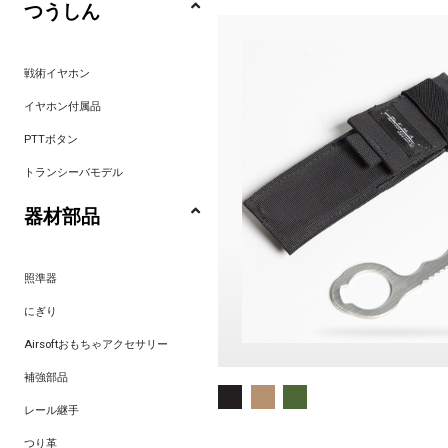
つうしん
戦術イヤホン
イヤホン付属品
PTTボタン
トランシーバモデル
器材部品
照準器
にぎり
Airsoftおもちゃアクセサリー
補強部品
レール継手
つり革