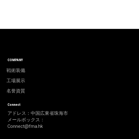
COMPANY
戦術装備.
工場展示
名誉資質
Connect
アドレス：中国広東省珠海市
メールボックス：
Connect@fma.hk