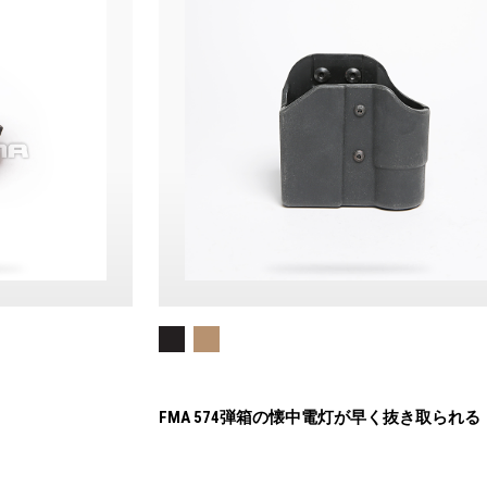
FMA 574弾箱の懐中電灯が早く抜き取られる