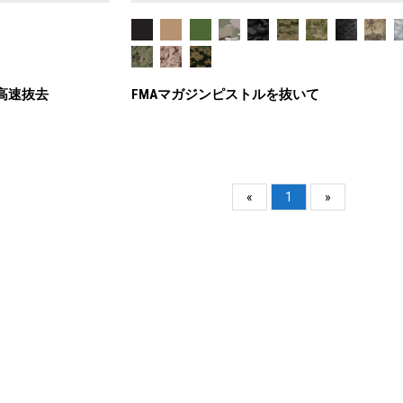
ン高速抜去
FMAマガジンピストルを抜いて
«
1
»