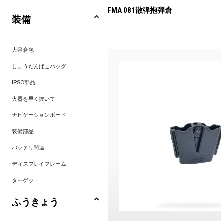
FMA 081散弾抱弾倉
装備
大弾倉包
しょうだんばこバッグ
IPSC部品
火器を早く抜いて
ナビゲーションボード
装備部品
バッテリ関連
ディスプレイフレーム
ターゲット
ふうきょう