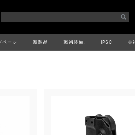
プページ
新製品
戦術装備.
IPSC
会