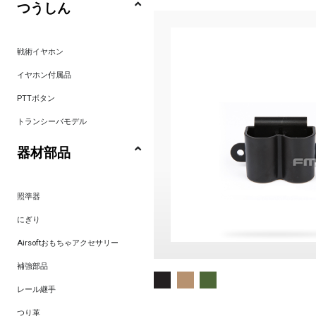
つうしん
戦術イヤホン
イヤホン付属品
PTTボタン
トランシーバモデル
器材部品
照準器
にぎり
Airsoftおもちゃアクセサリー
補強部品
レール継手
つり革