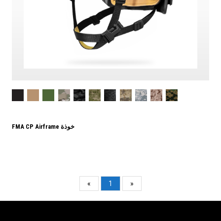
FMA CP Airframe خوذة
«
1
»