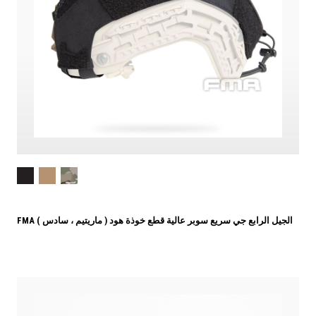
FMA الجيل الرابع جي سريع سوبر عالية قطع خوذة هود ( ماريتيم ، سادس )