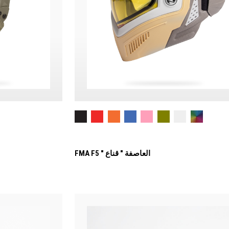
FMA F5 " العاصفة " قناع