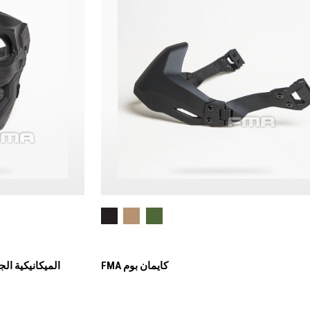
FMA كايمان بوم
FMA " الميكانيكي