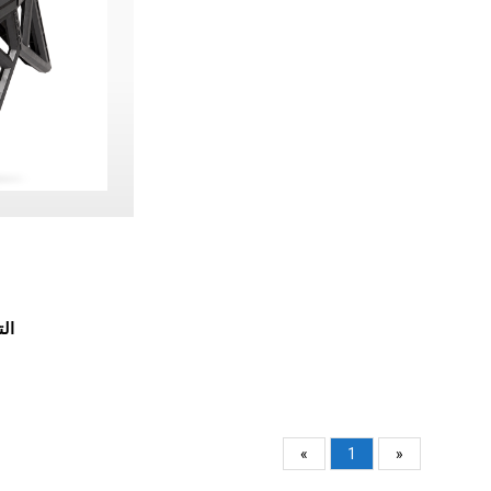
FMA
«
1
»