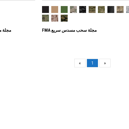
FMA مجلة سحب مسدس سريع
FMA XD جر
«
1
»