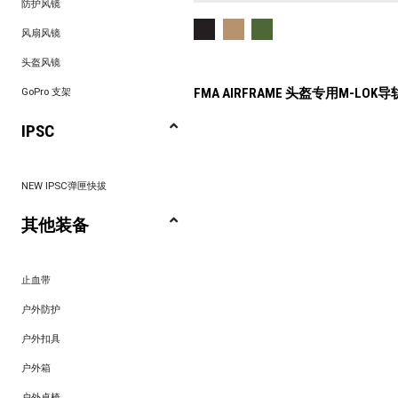
防护风镜
风扇风镜
头盔风镜
FMA AIRFRAME 头盔专用M-LOK导
GoPro 支架
IPSC
NEW IPSC弹匣快拔
其他装备
止血带
户外防护
户外扣具
户外箱
户外桌椅