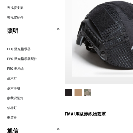
夜视仪支架
夜视仪配件
照明
PEQ 激光指示器
PEQ 激光指示器配件
PEQ 电池盒
战术灯
战术手电
敌我识别灯
信标灯
FMA UK跋涉织物盔罩
电筒夹
通信