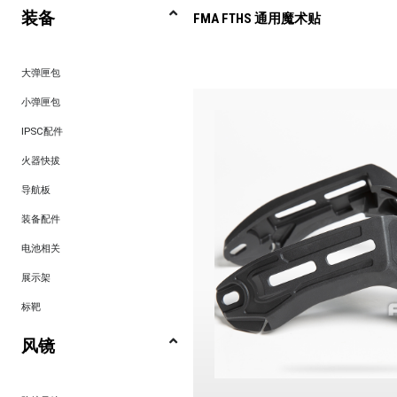
装备
FMA FTHS 通用魔术贴
大弹匣包
小弹匣包
IPSC配件
火器快拔
导航板
装备配件
电池相关
展示架
标靶
风镜