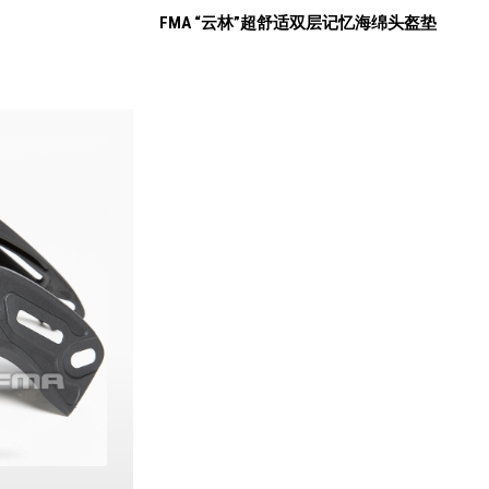
FMA “云林”超舒适双层记忆海绵头盔垫