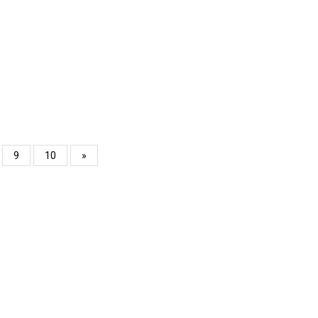
9
10
»