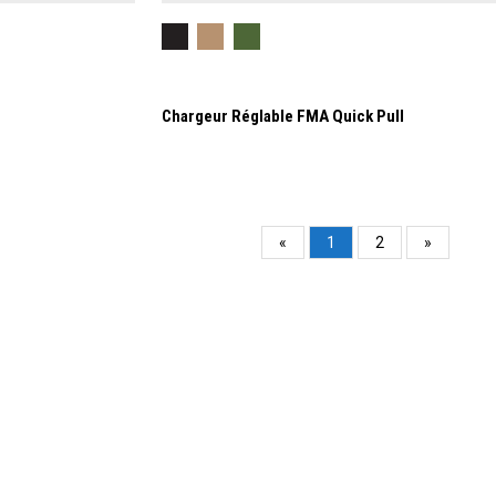
Chargeur Réglable FMA Quick Pull
«
1
2
»