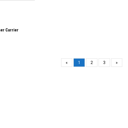
er Carrier
«
1
2
3
»