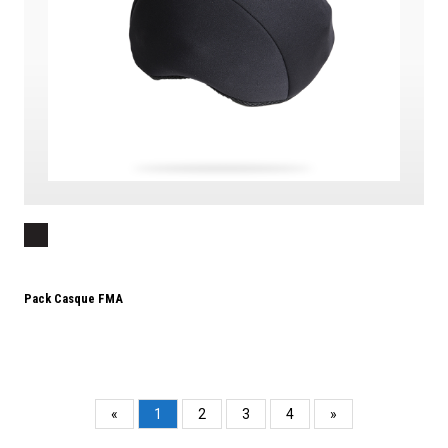
Pack Casque FMA
«
1
2
3
4
»