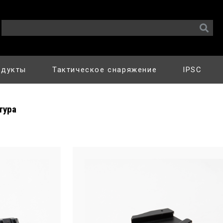
одукты
Тактическое снаряжение
IPSC
тура