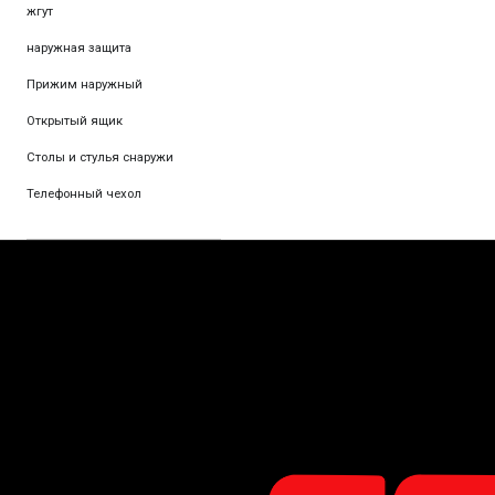
жгут
наружная защита
Прижим наружный
Открытый ящик
Столы и стулья снаружи
Телефонный чехол