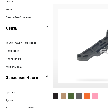
огонь
маяк
Батарейный зажим
Связь
Тактические наушники
Наушники
Клавиша PTT
Модель рации
Запасные Части
прицел
Ручка.