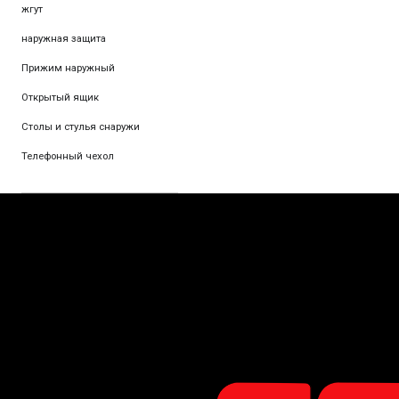
жгут
наружная защита
Прижим наружный
Открытый ящик
Столы и стулья снаружи
Телефонный чехол