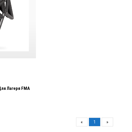
Для Лагеря FMA
«
1
»