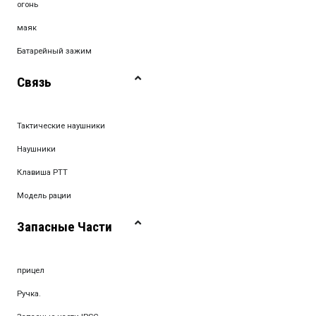
огонь
маяк
Батарейный зажим
Связь
Тактические наушники
Наушники
Клавиша PTT
Модель рации
Запасные Части
прицел
Ручка.